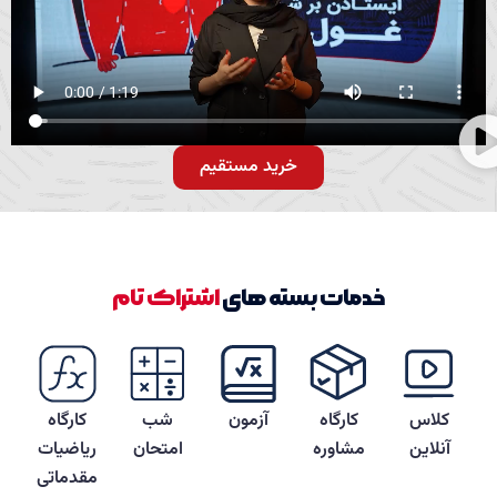
خرید مستقیم
خدمات بسته های
اشتراک تام
کلاس
کارگاه
آزمون
شب
کارگاه
آنلاین
مشاوره
امتحان
ریاضیات
مقدماتی